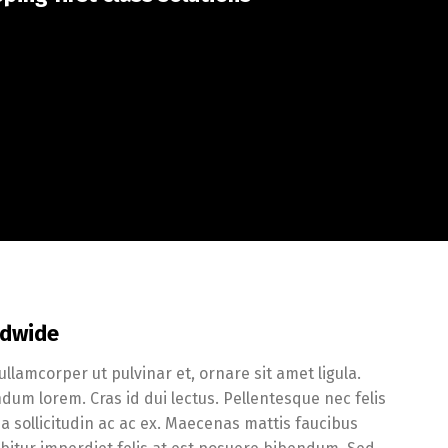
ldwide
llamcorper ut pulvinar et, ornare sit amet ligula.
dum lorem. Cras id dui lectus. Pellentesque nec felis
ia sollicitudin ac ac ex. Maecenas mattis faucibus