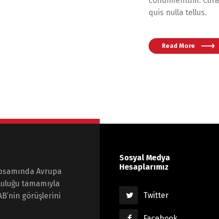
condimentum. Curab
quis nulla tellus.
Read More
Sosyal Medya
Hesaplarımız
kapsamında Avrupa
umluluğu tamamıyla
Twitter
AB’nin görüşlerini
Facebook