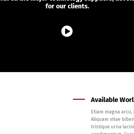
for our clients.
Available Wor
Etiam magna arcu, u
Aliquam vitae biben
tristique urna lacin