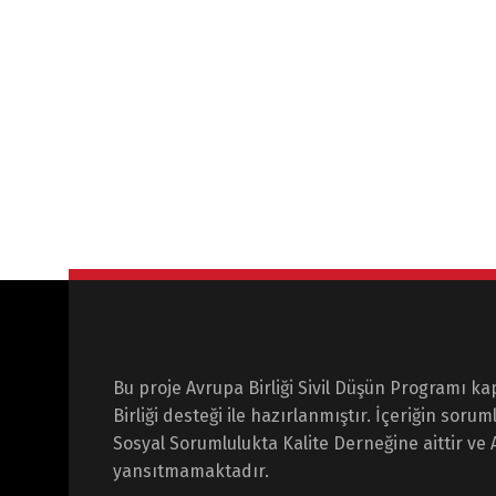
Bu proje Avrupa Birliği Sivil Düşün Programı 
Birliği desteği ile hazırlanmıştır. İçeriğin sor
Sosyal Sorumlulukta Kalite Derneğine aittir ve 
yansıtmamaktadır.