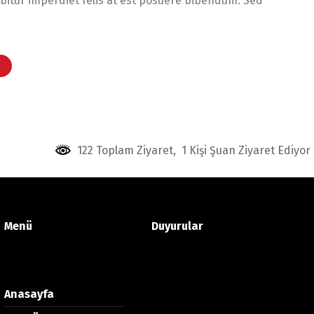
itur imperdiet felis at est posuere bibendum. Sed
122 Toplam Ziyaret, 1 Kişi Şuan Ziyaret Ediyor
Menü
Duyurular
Anasayfa