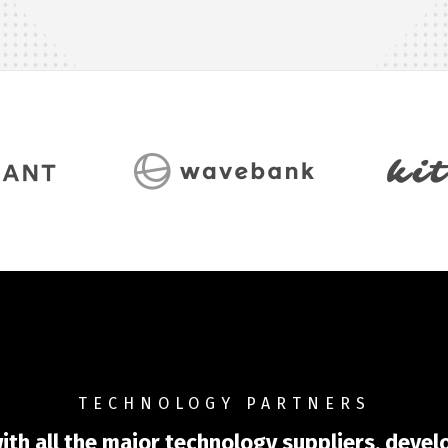
TECHNOLOGY PARTNERS
th all the major technology suppliers, develo